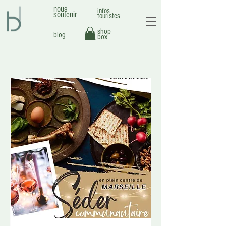
nous
infos
soutenir
touristes
shop
blog
box