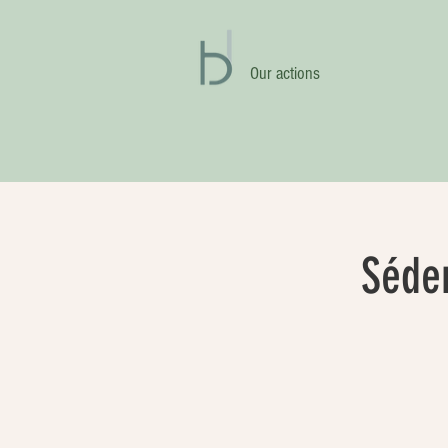
Our actions
Séde