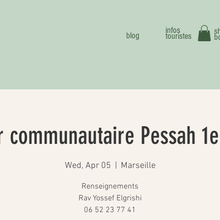
infos
s
blog
touristes
b
r communautaire Pessah 1er
Wed, Apr 05
  |  
Marseille
Renseignements
Rav Yossef Elgrishi
06 52 23 77 41