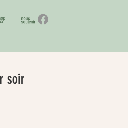
hop
nous
ox
soutenir
 soir