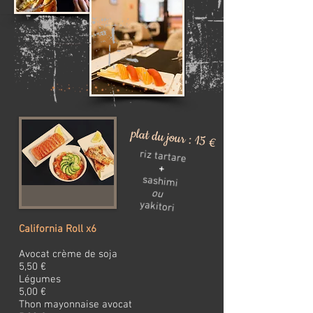
plat du jour : 15 €
ri
z tartare
+
sashimi
ou
yakitori
California Roll x6
Avocat crème de soja
5,50 €
Légumes
5,00 €
Thon mayonnaise avocat