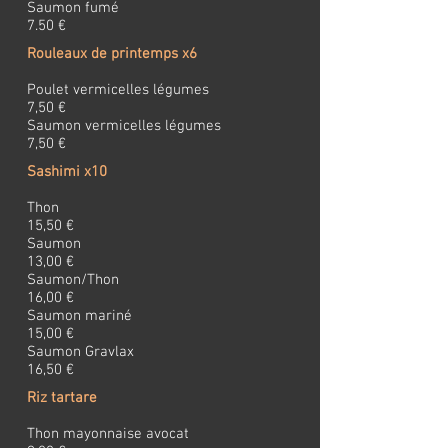
Saumon fumé
7.50 €
Rouleaux de printemps x6
Poulet vermicelles légumes
7,50 €
Saumon vermicelles légumes
7,50 €
Sashimi x10
Thon
15,50 €
Saumon
13,00 €
Saumon/Thon
16,00 €
Saumon mariné
15,00 €
Saumon Gravlax
16,50 €
Riz tartare
Thon mayonnaise avocat