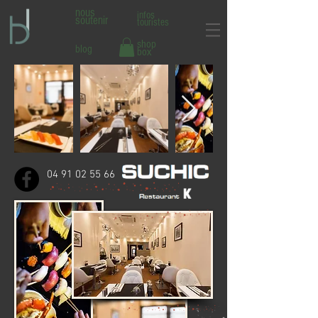
nous
infos
soutenir
touristes
shop
blog
box
04 91 02 55 66