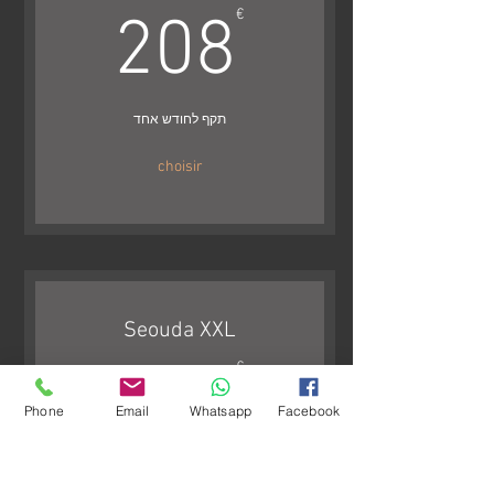
08€
€
208
תקף לחודש אחד
choisir
Seouda XXL
60€
€
260
Phone
Email
Whatsapp
Facebook
תקף לחודש אחד