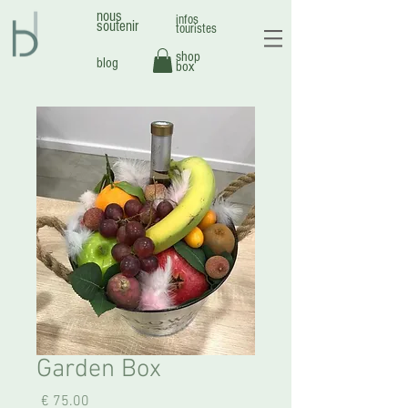
nous
infos
soutenir
touristes
shop
blog
box
Garden Box
מחיר