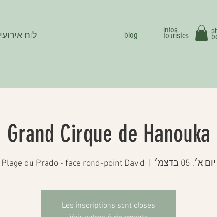
infos
s
blog
touristes
לוח אירועי
b
Grand Cirque de Hanouka
יום א׳, 05 בדצמ׳
  |  
Plage du Prado - face rond-point David
Les inscriptions sont closes