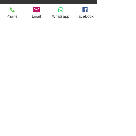
Phone
Email
Whatsapp
Facebook
בקר בדף השבת
שלנו במרסיי כדי למצוא את כל המידע
הדרוש לך כדי לבלות שבת טובה
שירותים חברתיים
22 rue St Suffren - 13006 Marseille
רב יוסף אלגריסי
06 03 80 87 32
bhm13006@gmail.com
לקביעת פגישה עם הרב