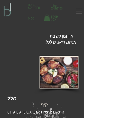
nous
infos
soutenir
touristes
shop
blog
box
אין זמן לשבת
אנחנו דואגים לכל
חלל
קיף
התאם אישית את
CHABA'BOX