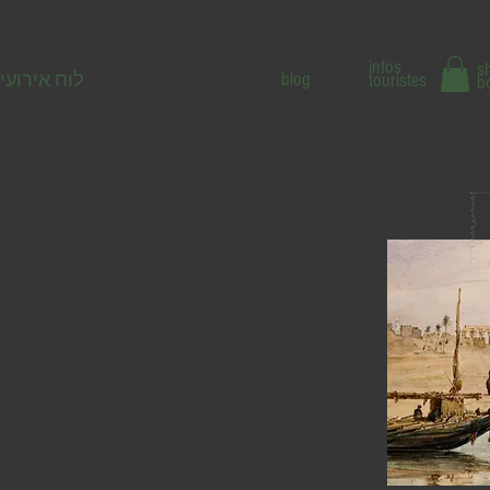
infos
s
blog
touristes
לוח אירועי
b
n. Ils sont de retour quarante jours plus tard
’une grenade et d’une figue qui témoignent de
s habitants sont des géants, qu’ils seraient des
; seuls, Caleb et Josué plaident pour que la terre
dre de D.ieu.
er le retour en Egypte. D.ieu décrète alors que
era retardée de quarante ans, temps pendant lequel toute