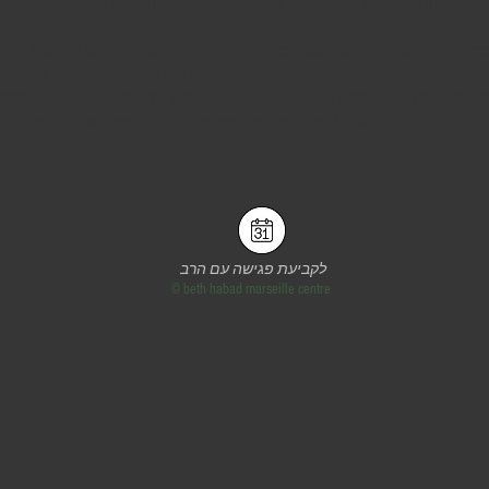
ords, un groupe de Juifs attaque, contre la volonté de Moïse, la montagne qu
.
s de fleur de farine mélangée d'huile) et des libations de vin sont donn
te (la 'hallah), lorsque l’on fait le pain.
ant du bois : il est mis à mort. D.ieu ordonne de placer des franges (tsi
t un rappel d’accomplir Ses commandements, les Mitsvot.
לקביעת פגישה עם הרב
©
beth habad marseille centre