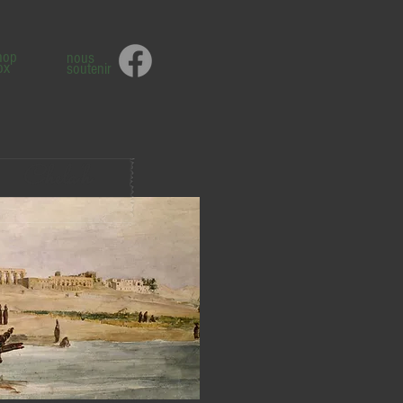
hop
nous
ox
soutenir
Chela'h