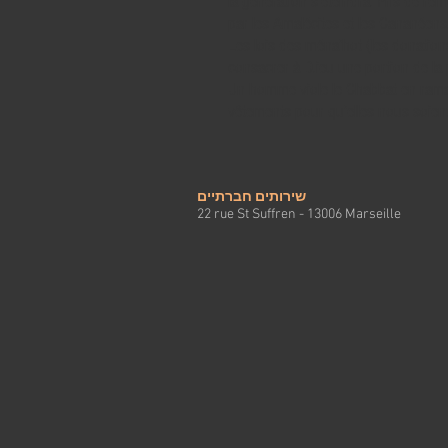
la génération s’éteindra. Pris de rem
par les Amalécites et les Cananéens
Les lois des ména’hot (les donation
consacrer à D.ieu une portion de la pâ
Un homme viole le Chabbat en ramass
vêtements pour qu’elles nous soien
שירותים חברתיים
22 rue St Suffren - 13006 Marseille