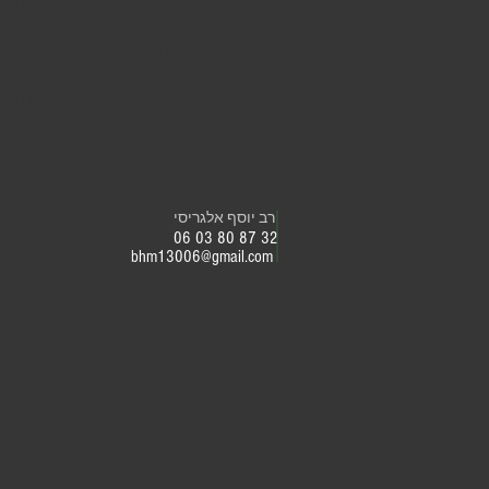
i borde la frontière : il est défait
ées ainsi que le commandement de
tsit) aux quatre coins de nos
רב יוסף אלגריסי
06 03 80 87 32
bhm13006@gmail.com