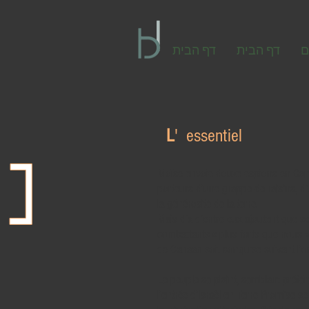
ם
דף הבית
דף הבית
L
' essentiel
Moïse envoie douze espions en Canaa
porteurs
d’une grappe de raisins, d
la générosité de la terre.
Mais dix d’entre eux ajoutent que se
combattants « plus forts que nous » 
de Canaan soit conquise suivant l’or
Le peuple se plaint, semblant préfér
l’entrée d’Israël en Terre Promise s