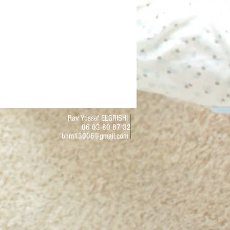
Rav Yossef ELGRISHI
06 03 80 87 32
bhm13006@gmail.com