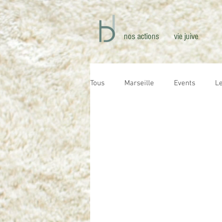
nos actions
vie juive
Tous
Marseille
Events
L
Israël
France
New York
Innovations