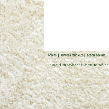
offices | services religieux | action sociale
22 rue St Suffren - 13006 Marseille
un accueil au service
de la communauté& de l