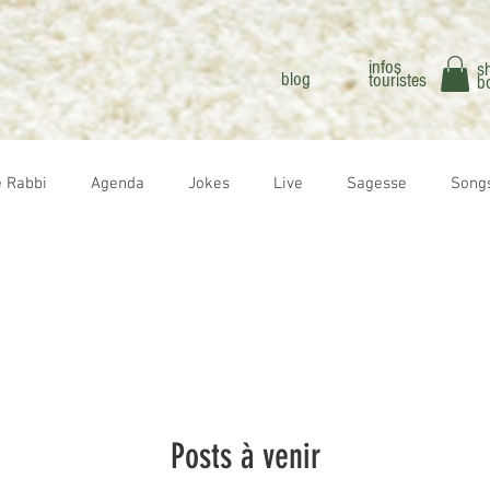
infos
s
blog
touristes
b
e Rabbi
Agenda
Jokes
Live
Sagesse
Song
Fêtes
Etudes juives
Cuisine
Déco
Arts & 
Posts à venir