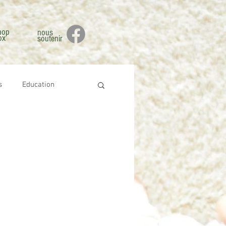
hop
nous
ox
soutenir
s
Education
culture
Loisirs