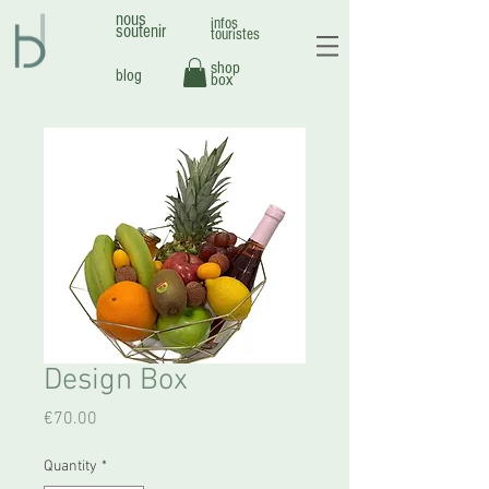
nous
infos
soutenir
touristes
shop
blog
box
Design Box
Price
€70.00
Quantity
*