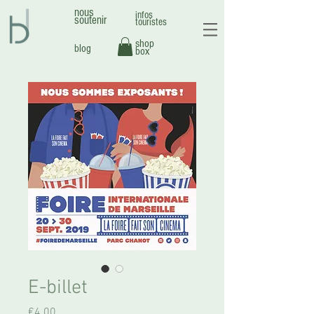
nous
infos
soutenir
touristes
shop
blog
box
E-billet
Price
€4.00