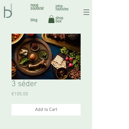
nous
infos
soutenir
touristes
shop
blog
box
3 séder
Price
€105.00
Add to Cart