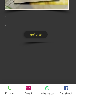
p
p
acheter
Phone
Email
Whatsapp
Facebook