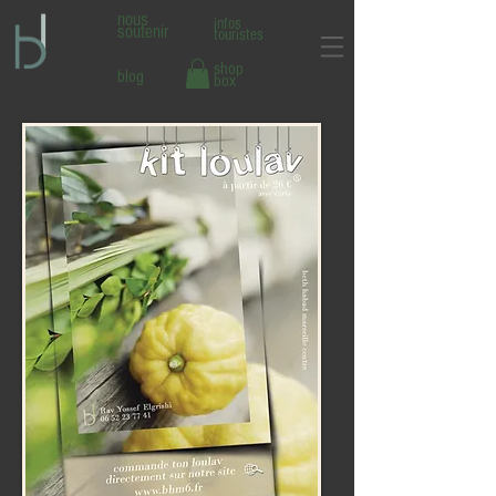
nous
infos
soutenir
touristes
shop
blog
box