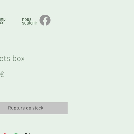
hop
nous
ox
soutenir
ets box
Prix
 €
Rupture de stock