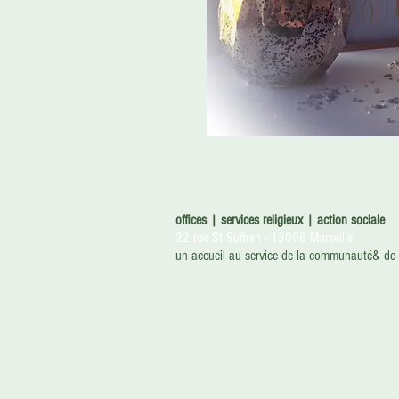
offices | services religieux | action sociale
22 rue St Suffren - 13006 Marseille
un accueil au service
de la communauté& de l