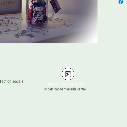
'action sociale
prendre rdv avec le Rav
©
beth habad marseille centre