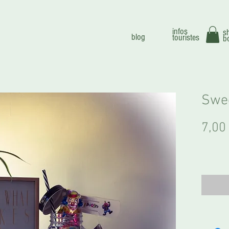
infos
s
blog
touristes
b
Swe
7,00