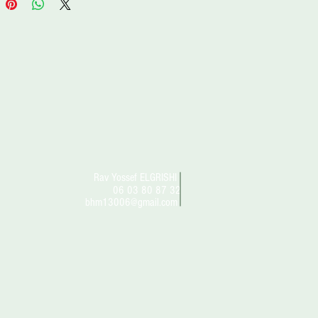
Rav Yossef ELGRISHI
06 03 80 87 32
bhm13006@gmail.com