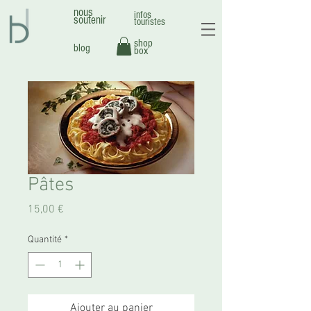
nous
infos
soutenir
touristes
shop
blog
box
Pâtes
Prix
15,00 €
Quantité
*
Ajouter au panier