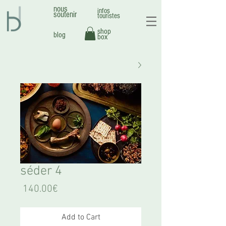
nous
infos
soutenir
touristes
shop
blog
box
4 séder
Price
140.00€
Add to Cart